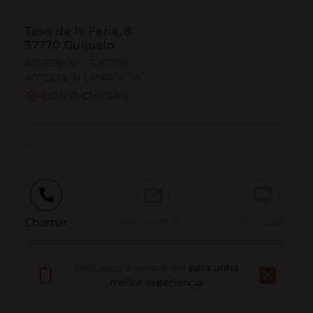
Teso de la Feria, 8
37770 Guijuelo
40.559800 | -5.671181
40º33'35''N | 5º40'16''W
COMO CHEGAR
-
Chamar
Correo electrónico
Sitio web
Descarga a aplicación
para unha
Informar dun problema
mellor experiencia