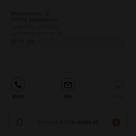
Bordadores, 12
37002 Salamanca
40.965807 | -5.666523
40º57'56''N | 5º39'59''W
कैसे पहुंचें
-
बुलाना
ईमेल
वेबसाइट
समस्या की सूचना दें
बेहतर अनुभव के लिए
ऐप डाउनलोड करें