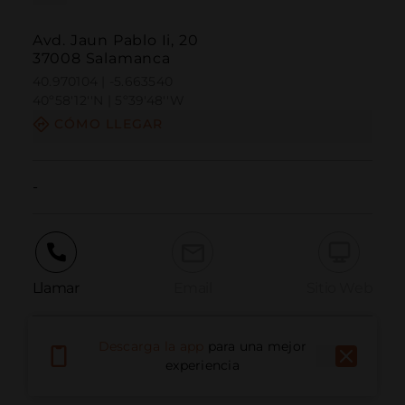
Avd. Jaun Pablo Ii, 20
37008 Salamanca
40.970104 | -5.663540
40º58'12''N | 5º39'48''W
CÓMO LLEGAR
-
Llamar
Email
Sitio Web
Descarga la app
para una mejor
Informar problema
experiencia