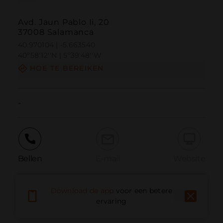
Avd. Jaun Pablo Ii, 20
37008 Salamanca
40.970104 | -5.663540
40º58'12''N | 5º39'48''W
HOE TE BEREIKEN
-
Bellen
E-mail
Website
Download de app
voor een betere
Probleem melden
ervaring