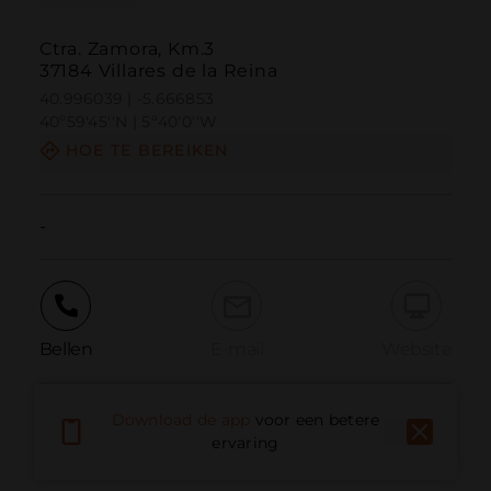
Ctra. Zamora, Km.3
37184 Villares de la Reina
40.996039 | -5.666853
40º59'45''N | 5º40'0''W
HOE TE BEREIKEN
-
Bellen
E-mail
Website
Download de app
voor een betere
Probleem melden
ervaring