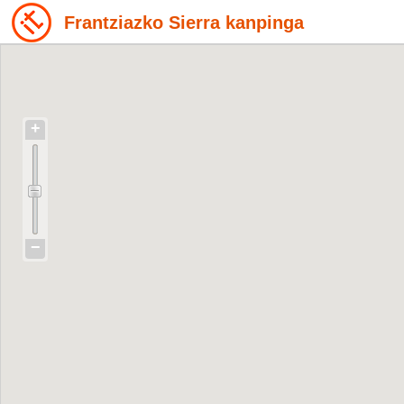
Frantziazko Sierra kanpinga
+
−