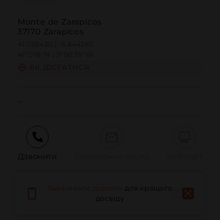
Monte de Zarapicos
37170 Zarapicos
41.038430 | -5.844285
41º2'18''N | 5º50'39''W
ЯК ДІСТАТИСЯ
-
Дзвонити
Електронна пошта
Веб-сайт
Завантажте додаток
для кращого
Повідомити про проблему
досвіду