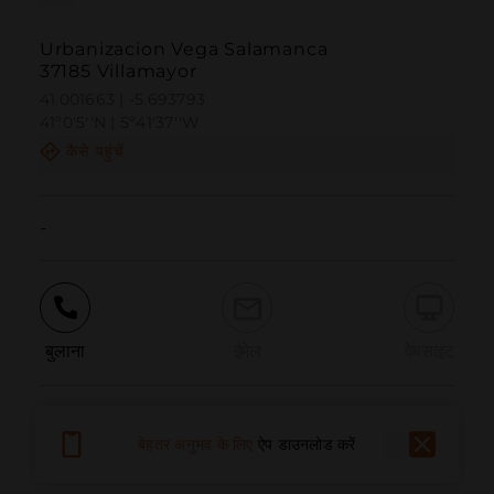
Urbanizacion Vega Salamanca
37185 Villamayor
41.001663 | -5.693793
41º0'5''N | 5º41'37''W
कैसे पहुंचें
-
बुलाना
ईमेल
वेबसाइट
समस्या की सूचना दें
बेहतर अनुभव के लिए
ऐप डाउनलोड करें