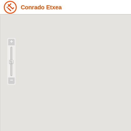
Conrado Etxea
+
−