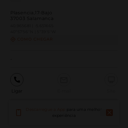
Plasencia,17-Bajo
37003 Salamanca
40.965681 | -5.651665
40º57'56''N | 5º39'5''W
COMO CHEGAR
-
Ligar
E-mail
Site
Descarregue a App
para uma melhor
Relatar problema
experiência