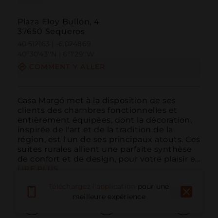
Plaza Eloy Bullón, 4
37650 Sequeros
40.512163 | -6.024869
40º30'43''N | 6º1'29''W
COMMENT Y ALLER
Casa Margó met à la disposition de ses 
clients des chambres fonctionnelles et 
entièrement équipées, dont la décoration, 
inspirée de l'art et de la tradition de la 
région, est l'un de ses principaux atouts. Ces 
suites rurales allient une parfaite synthèse 
de confort et de design, pour votre plaisir e...
LIRE PLUS
Téléchargez l'application
pour une
meilleure expérience