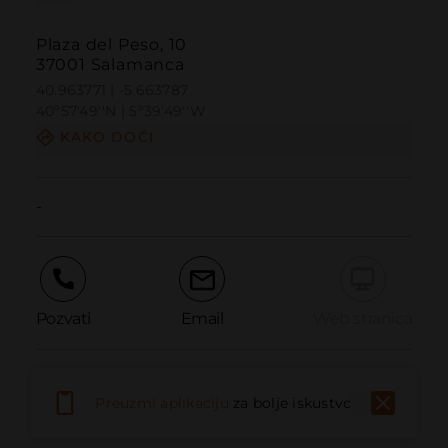
Plaza del Peso, 10
37001 Salamanca
40.963771 | -5.663787
40º57'49''N | 5º39'49''W
KAKO DOĆI
-
Pozvati
Email
Web stranica
Prijaviti problem
Preuzmi aplikaciju
za bolje iskustvo