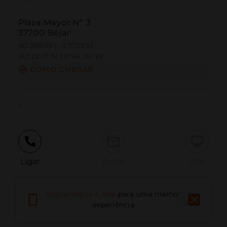
Plaza Mayor Nº 3
37700 Béjar
40.388119 | -5.773933
40º23'17''N | 5º46'26''W
COMO CHEGAR
-
Ligar
E-mail
Site
Descarregue a App
para uma melhor
Relatar problema
experiência