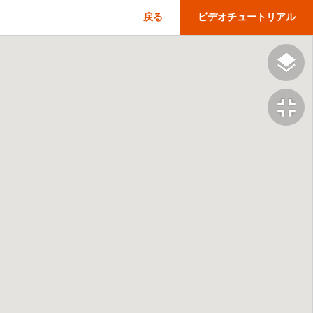
戻る
ビデオチュートリアル
fullscreen_exit