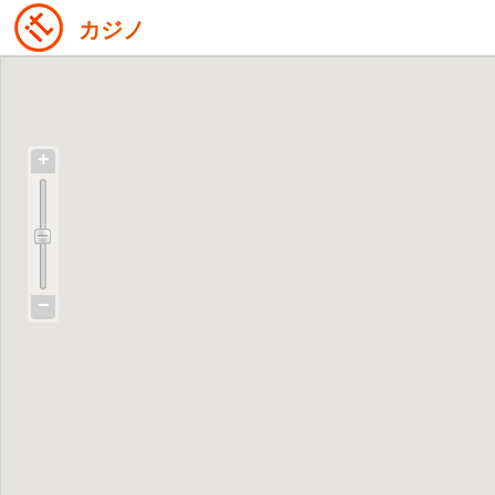
カジノ
+
−