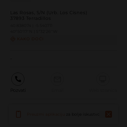
Las Rosas, S/N (Urb. Los Cisnes)
37893 Terradillos
40.838074 | -5.540711
40º50'17''N | 5º32'26''W
KAKO DOĆI
-
Pozvati
Email
Web stranica
Prijaviti problem
Preuzmi aplikaciju
za bolje iskustvo