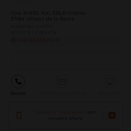
Ctra. N-630. Km. 336,6-Villares
37184 Villares de la Reina
41.008358 | -5.647110
41º0'30''N | 5º38'49''W
КАК ДОБРАТЬСЯ
-
Вызов
Электронная почта
Веб-сайт
Скачайте приложение
для
Сообщить о проблеме
лучшего опыта