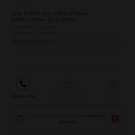
Ctra. N-630. Km. 336,6-Villares
37184 Villares de la Reina
41.008358 | -5.647110
41º0'30''N | 5º38'49''W
ЯК ДІСТАТИСЯ
-
Дзвонити
Електронна пошта
Веб-сайт
Завантажте додаток
для кращого
Повідомити про проблему
досвіду