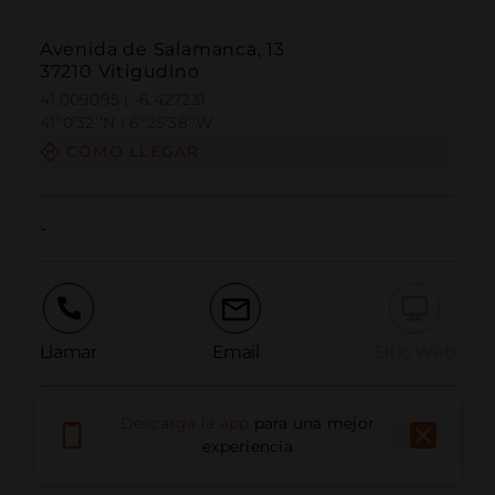
Avenida de Salamanca, 13
37210 Vitigudino
41.009095 | -6.427231
41º0'32''N | 6º25'38''W
CÓMO LLEGAR
-
Llamar
Email
Sitio Web
Descarga la app
para una mejor
Informar problema
experiencia