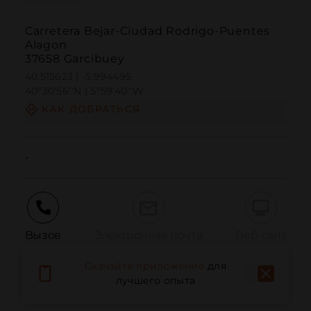
Carretera Bejar-Ciudad Rodrigo-Puentes
Alagon
37658 Garcibuey
40.515623 | -5.994495
40º30'56''N | 5º59'40''W
КАК ДОБРАТЬСЯ
-
Вызов
Электронная почта
Веб-сайт
Скачайте приложение
для
лучшего опыта
Сообщить о проблеме