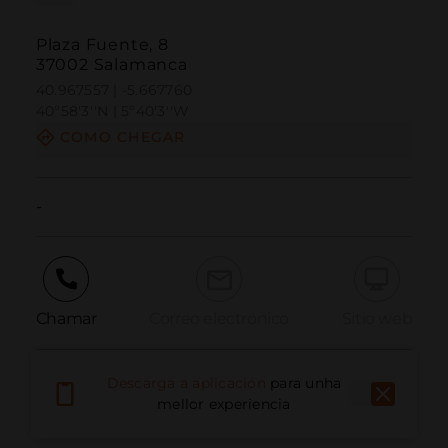
Plaza Fuente, 8
37002 Salamanca
40.967557 | -5.667760
40º58'3''N | 5º40'3''W
COMO CHEGAR
-
Chamar
Correo electrónico
Sitio web
Descarga a aplicación
para unha
Informar dun problema
mellor experiencia