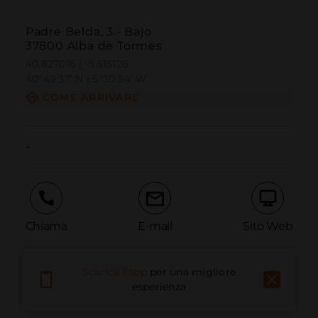
Padre Belda, 3.- Bajo
37800 Alba de Tormes
40.827016 | -5.515126
40º49'37''N | 5º30'54''W
COME ARRIVARE
-
Chiama
E-mail
Sito Web
Scarica l'app
per una migliore
Segnala problema
esperienza