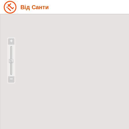
Від Санти
+
−