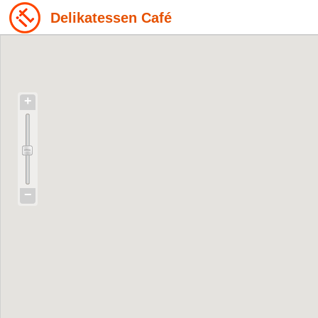
Delikatessen Café
+
−