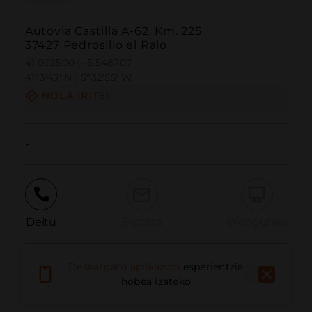
Autovia Castilla A-62, Km. 225
37427 Pedrosillo el Ralo
41.062500 | -5.548707
41º3'45''N | 5º32'55''W
NOLA IRITSI
-
Deitu
E-posta
Webgunea
Deskargatu aplikazioa
esperientzia
Eman arazoa
hobea izateko