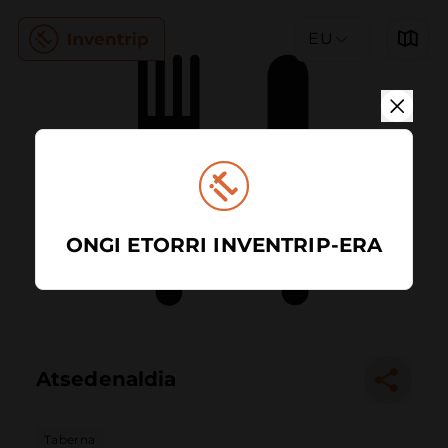
EU
ONGI ETORRI INVENTRIP-ERA
Atsedenaldia
Taberna