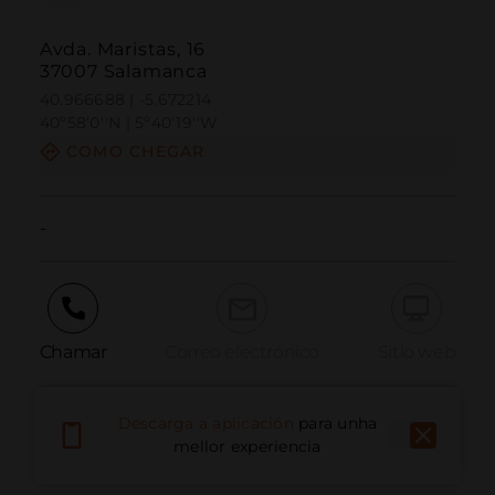
Avda. Maristas, 16
37007 Salamanca
40.966688 | -5.672214
40º58'0''N | 5º40'19''W
COMO CHEGAR
-
Chamar
Correo electrónico
Sitio web
Descarga a aplicación
para unha
Informar dun problema
mellor experiencia