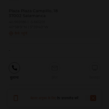
Plaza Plaza Campillo, 18
37002 Salamanca
40.969186 | -5.661201
40º58'9''N | 5º39'40''W
कैसे पहुंचें
-
बुलाना
ईमेल
वेबसाइट
समस्या की सूचना दें
बेहतर अनुभव के लिए
ऐप डाउनलोड करें