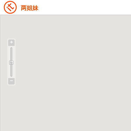
两姐妹
+
−