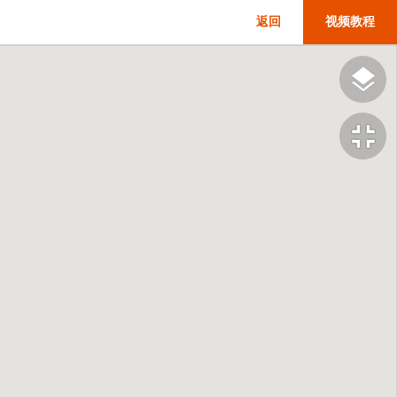
返回
视频教程
fullscreen_exit