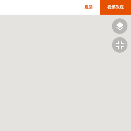
返回
视频教程
fullscreen_exit