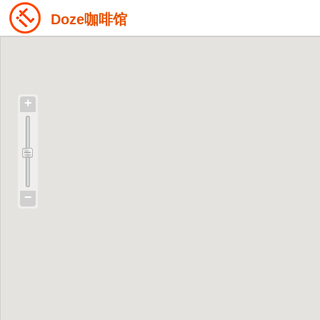
Doze咖啡馆
+
−