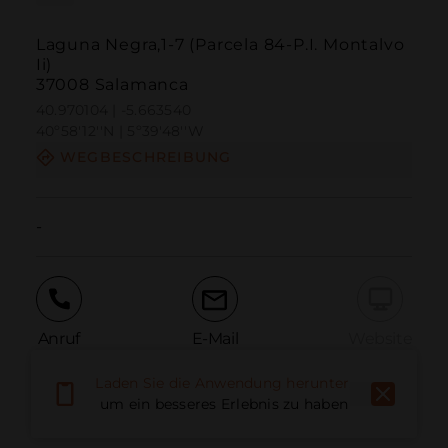
Laguna Negra,1-7 (Parcela 84-P.I. Montalvo
Ii)
37008 Salamanca
40.970104 | -5.663540
40º58'12''N | 5º39'48''W
WEGBESCHREIBUNG
-
Anruf
E-Mail
Website
Laden Sie die Anwendung herunter,
um ein besseres Erlebnis zu haben
Problem melden