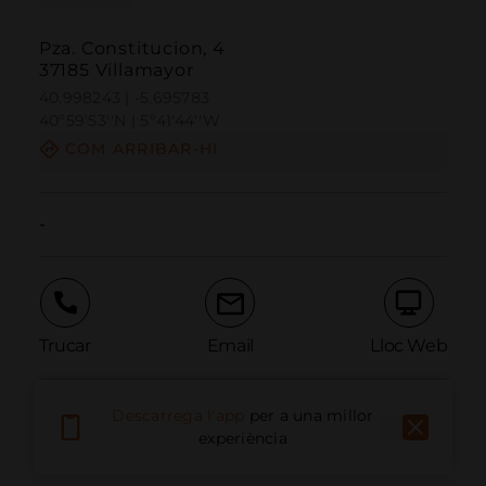
Pza. Constitucion, 4
37185 Villamayor
40.998243 | -5.695783
40º59'53''N | 5º41'44''W
COM ARRIBAR-HI
-
Trucar
Email
Lloc Web
Descarrega l'app
per a una millor
Informar problema
experiència