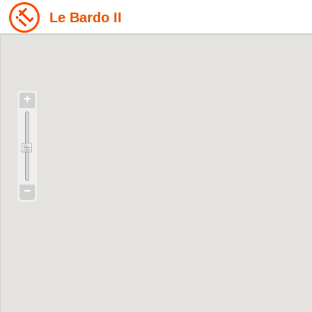
Le Bardo II
+
−