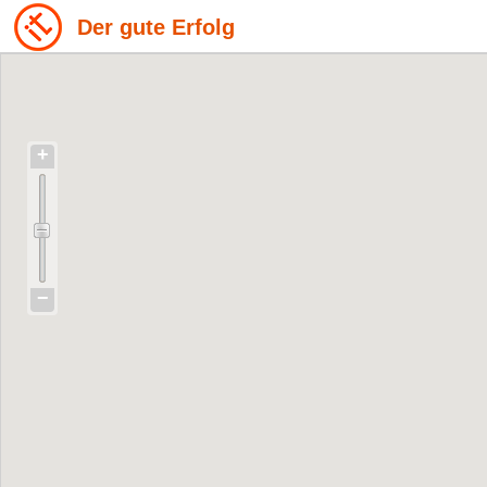
Der gute Erfolg
+
−