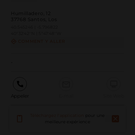
Humilladero, 12
37768 Santos, Los
40.545246 | -5.796822
40º32'42''N | 5º47'48''W
COMMENT Y ALLER
-
Appeler
E-mail
Site Web
Téléchargez l'application
pour une
Signaler un problème
meilleure expérience