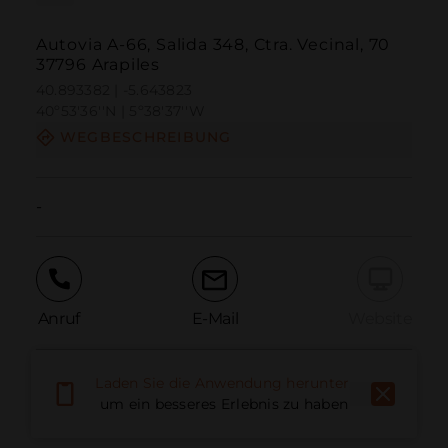
Autovia A-66, Salida 348, Ctra. Vecinal, 70
37796 Arapiles
40.893382 | -5.643823
40º53'36''N | 5º38'37''W
WEGBESCHREIBUNG
-
Anruf
E-Mail
Website
Laden Sie die Anwendung herunter,
Problem melden
um ein besseres Erlebnis zu haben