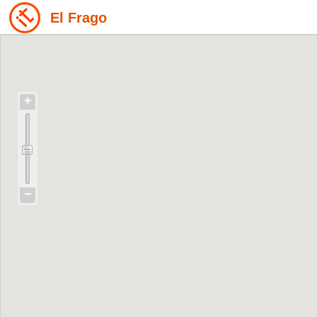
El Frago
+
−