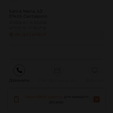
Santa Maria, 43
37405 Cantalpino
41.053616 | -5.329858
41º3'13''N | 5º19'47''W
ЯК ДІСТАТИСЯ
-
Дзвонити
Електронна пошта
Веб-сайт
Завантажте додаток
для кращого
Повідомити про проблему
досвіду