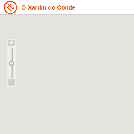
O Xardín do Conde
+
−