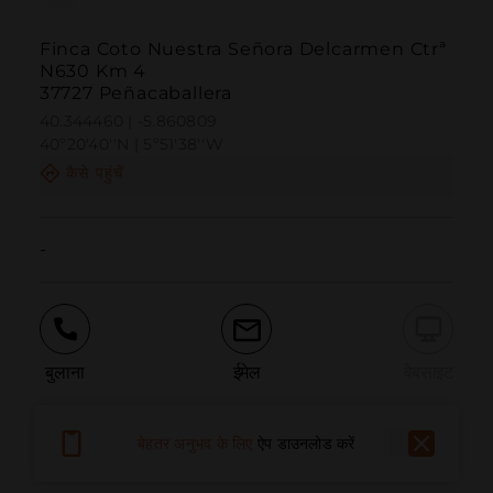
Finca Coto Nuestra Señora Delcarmen Ctrª
N630 Km 4
37727 Peñacaballera
40.344460 | -5.860809
40º20'40''N | 5º51'38''W
कैसे पहुंचें
-
बुलाना
ईमेल
वेबसाइट
बेहतर अनुभव के लिए
ऐप डाउनलोड करें
समस्या की सूचना दें