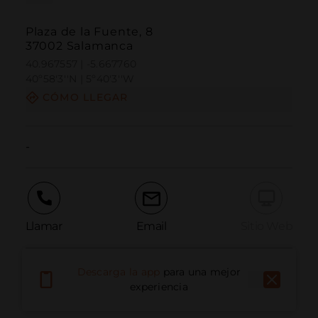
Plaza de la Fuente, 8
37002 Salamanca
40.967557 | -5.667760
40º58'3''N | 5º40'3''W
CÓMO LLEGAR
-
Llamar
Email
Sitio Web
Descarga la app
para una mejor
Informar problema
experiencia