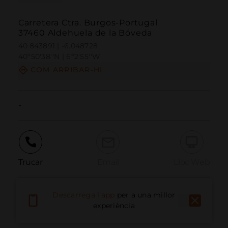
Carretera Ctra. Burgos-Portugal
37460 Aldehuela de la Bóveda
40.843891 | -6.048728
40º50'38''N | 6º2'55''W
COM ARRIBAR-HI
-
Trucar
Email
Lloc Web
Descarrega l'app
per a una millor
Informar problema
experiència