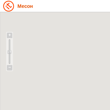
Месон
+
−