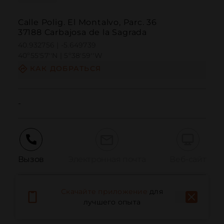
Calle Polig. El Montalvo, Parc. 36
37188 Carbajosa de la Sagrada
40.932756 | -5.649739
40º55'57''N | 5º38'59''W
КАК ДОБРАТЬСЯ
-
Вызов
Электронная почта
Веб-сайт
Скачайте приложение
для
Сообщить о проблеме
лучшего опыта