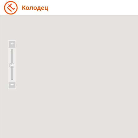
Колодец
+
−