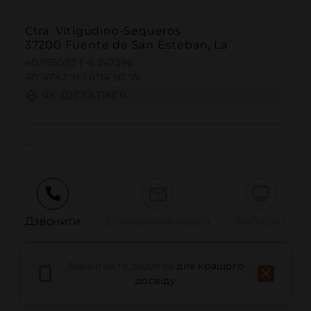
Ctra. Vitigudino-Sequeros
37200 Fuente de San Esteban, La
40.795093 | -6.247396
40º47'42''N | 6º14'50''W
ЯК ДІСТАТИСЯ
-
Дзвонити
Електронна пошта
Веб-сайт
Завантажте додаток
для кращого
Повідомити про проблему
досвіду