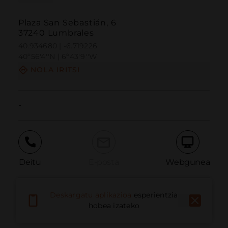
Plaza San Sebastián, 6
37240 Lumbrales
40.934680 | -6.719226
40º56'4''N | 6º43'9''W
NOLA IRITSI
-
Deitu
E-posta
Webgunea
Deskargatu aplikazioa
esperientzia
Eman arazoa
hobea izateko