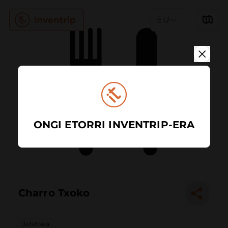
EU
ONGI ETORRI INVENTRIP-ERA
Charro Txoko
Jatetxea