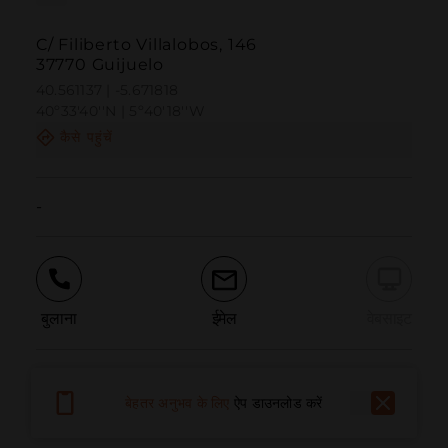
C/ Filiberto Villalobos, 146
37770 Guijuelo
40.561137 | -5.671818
40º33'40''N | 5º40'18''W
कैसे पहुंचें
-
बुलाना
ईमेल
वेबसाइट
समस्या की सूचना दें
बेहतर अनुभव के लिए
ऐप डाउनलोड करें