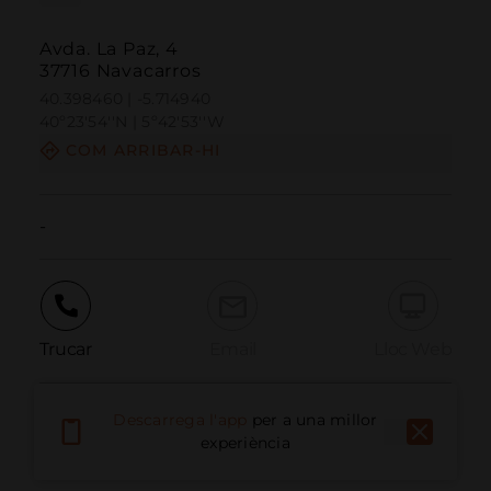
Avda. La Paz, 4
37716 Navacarros
40.398460 | -5.714940
40º23'54''N | 5º42'53''W
COM ARRIBAR-HI
-
Trucar
Email
Lloc Web
Descarrega l'app
per a una millor
Informar problema
experiència