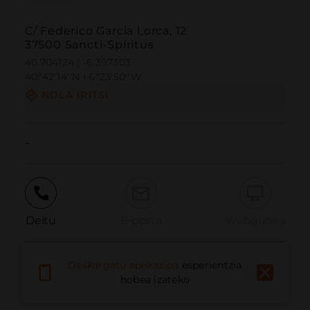
C/ Federico Garcia Lorca, 12
37500 Sancti-Spíritus
40.704124 | -6.397303
40º42'14''N | 6º23'50''W
NOLA IRITSI
-
Deitu
E-posta
Webgunea
Deskargatu aplikazioa
esperientzia
Eman arazoa
hobea izateko