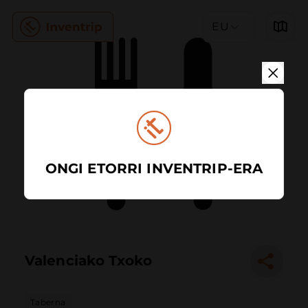
EU
ONGI ETORRI INVENTRIP-ERA
Valenciako Txoko
Taberna