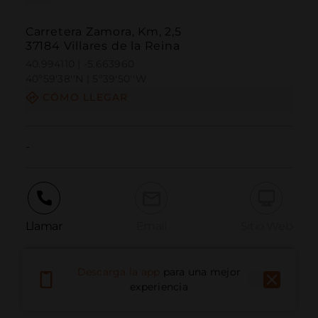
Carretera Zamora, Km, 2,5
37184 Villares de la Reina
40.994110 | -5.663960
40º59'38''N | 5º39'50''W
CÓMO LLEGAR
-
Llamar
Email
Sitio Web
Descarga la app
para una mejor
Informar problema
experiencia