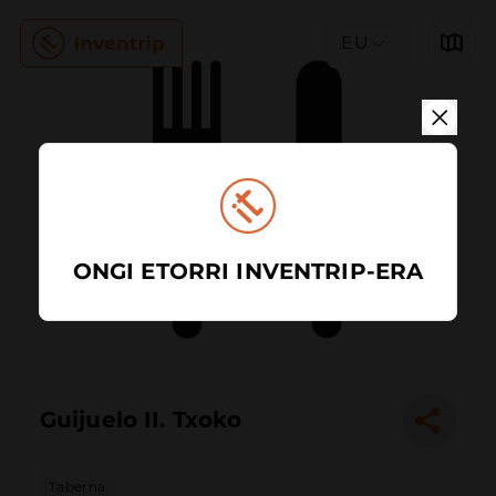
EU
ONGI ETORRI INVENTRIP-ERA
Guijuelo II. Txoko
Taberna