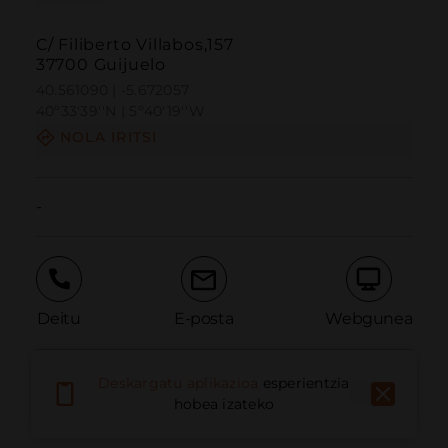
C/ Filiberto Villabos,157
37700 Guijuelo
40.561090 | -5.672057
40º33'39''N | 5º40'19''W
NOLA IRITSI
-
Deitu
E-posta
Webgunea
Deskargatu aplikazioa
esperientzia
Eman arazoa
hobea izateko